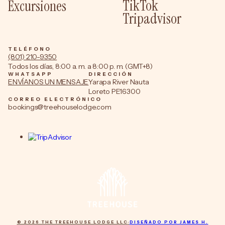
TikTok
Excursiones
Tripadvisor
TELÉFONO
(801) 210-9350
Todos los días, 8:00 a. m. a 8:00 p. m. (GMT+8)
WHATSAPP
DIRECCIÓN
ENVÍANOS UN MENSAJE
Yarapa River Nauta
Loreto PE16300
CORREO ELECTRÓNICO
bookings@treehouselodge.com
© 2026 THE TREEHOUSE LODGE LLC
·
DISEÑADO POR JAMES H.