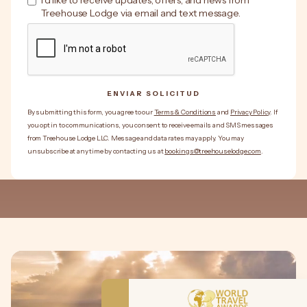
I'd like to receive updates, offers, and news from
Treehouse Lodge via email and text message.
ENVIAR SOLICITUD
ENVIAR SOLICITUD
By submitting this form, you agree to our
Terms & Conditions
and
Privacy Policy
. If
you opt in to communications, you consent to receive emails and SMS messages
from Treehouse Lodge LLC. Message and data rates may apply. You may
unsubscribe at any time by contacting us at
bookings@treehouselodge.com
.