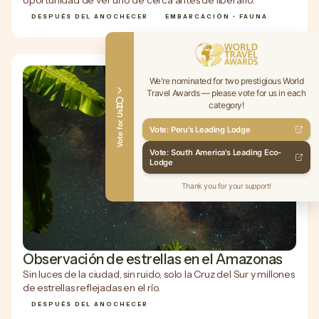
oportunidad de ver uno de cerca antes de liberarlo.
DESPUÉS DEL ANOCHECER
EMBARCACIÓN • FAUNA
We're nominated for two prestigious World
Travel Awards — please vote for us in each
category!
Vote for Us
Vote: Peru's Leading Lodge
Vote: South America's Leading Eco-
Lodge
Thank you for your support!
Observación de estrellas en el Amazonas
Sin luces de la ciudad, sin ruido, solo la Cruz del Sur y millones
de estrellas reflejadas en el río.
DESPUÉS DEL ANOCHECER