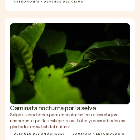
ASTRONOMÍA • DEPENDE DEL CLIMA
Caminata nocturna por la selva
Salga al anochecer para encontrarse con escarabajos
rinoceronte, polillas esfinge, ranas búho y ranas arborícolas
gladiador en su hábitat natural.
DESPUÉS DEL ANOCHECER
CAMINATA • ENTOMOLOGÍA