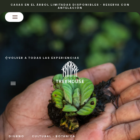
CASAS EN EL ÁRBOL LIMITADAS DISPONIBLES • RESERVA CON
ANTELACIÓN
VOLVER A TODAS LAS EXPERIENCIAS
DIURNO
CULTURAL • BOTÁNICA